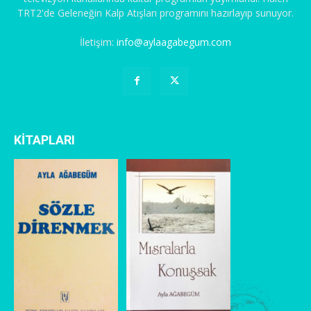
TRT2'de Geleneğin Kalp Atışları programını hazırlayıp sunuyor.
İletişim:
info@aylaagabegum.com
KİTAPLARI