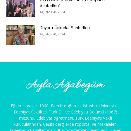
Sohbetleri”
Ağustos 28, 2024
Duyuru: Üsküdar Sohbetleri
Ağustos 20, 2024
Eğitimci-yazar. 1940, Bilecik doğumlu. İstanbul Üniversitesi
Edebiyat Fakültesi Türk Dili ve Edebiyatı Bölümü (1967)
mezunu. Edebiyat öğretmeni. Türk Edebiyatı Vakfı
kurucularından. Çeşitli dergilerde röportaj ve makaleleri,
televizyon kanallarında kültür programları yayımlandı. Hâlen