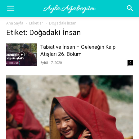
Ayla
Ana Sayfa
Etiketler
Doğadaki İnsan
Etiket: Doğadaki İnsan
Ağabegüm
Tabiat ve İnsan – Geleneğin Kalp
Atışları 26. Bölüm
Eylül 17, 2020
0