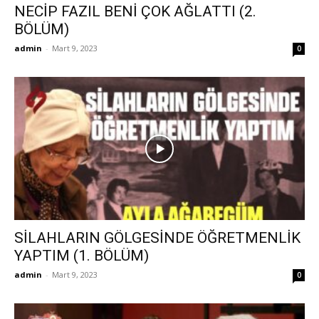
NECİP FAZIL BENİ ÇOK AĞLATTI (2.
BÖLÜM)
admin
-
Mart 9, 2023
0
SİLAHLARIN GÖLGESİNDE ÖĞRETMENLİK
YAPTIM (1. BÖLÜM)
admin
-
Mart 9, 2023
0