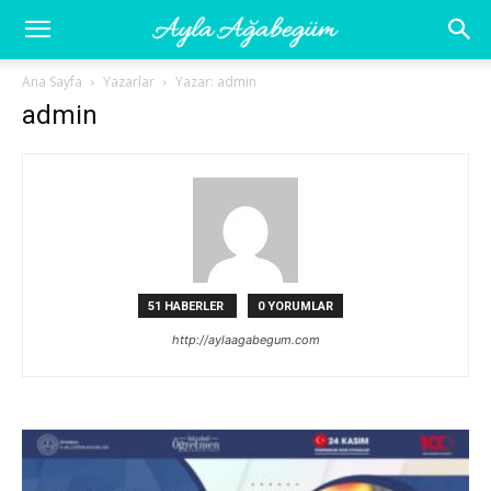
Ayla
Ana Sayfa
Yazarlar
Yazar: admin
admin
Ağabegüm
51 HABERLER
0 YORUMLAR
http://aylaagabegum.com