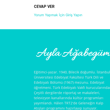
CEVAP VER
Yorum Yapmak İçin Giriş Yapın
Eğitimci-yazar. 1940, Bilecik doğumlu. İstanbu
Üniversitesi Edebiyat Fakültesi Türk Dili ve
Edebiyatı Bölümü (1967) mezunu. Edebiyat
öğretmeni. Türk Edebiyatı Vakfı kurucularında
Çeşitli dergilerde röportaj ve makaleleri,
televizyon kanallarında kültür programları
yayımlandı. Hâlen TRT2'de Geleneğin Kalp
Atışları programını hazırlayıp sunuyor.