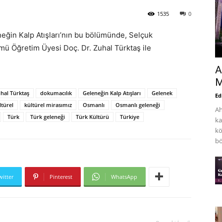
1535
0
ğin Kalp Atışları’nın bu bölümünde, Selçuk
mü Öğretim Üyesi Doç. Dr. Zuhal Türktaş ile
A
M
uhal Türktaş
dokumacılık
Geleneğin Kalp Atışları
Gelenek
Ed
ltürel
kültürel mirasımız
Osmanlı
Osmanlı geleneği
Ah
Türk
Türk geleneği
Türk Kültürü
Türkiye
ka
kö
bö
witter
Pinterest
WhatsApp