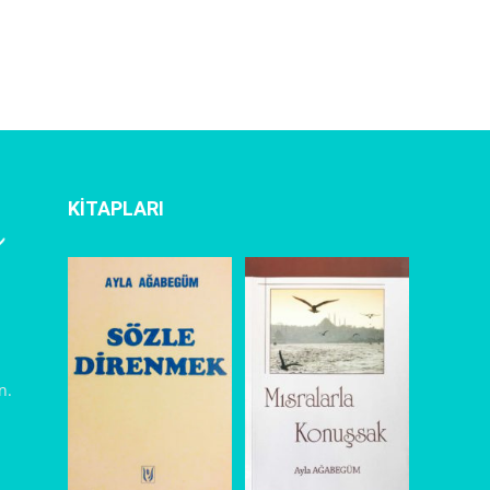
KİTAPLARI
l
n.