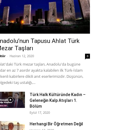
nadolu’nun Tapusu Ahlat Türk
ezar Taşları
itör
-
Haziran 12, 2020
0
lat'daki Türk mezar taşları, Anadolu'da bugüne
dar en az 7 asırdır ayakta kalabilen ilk Türk-İslam
kenli kabirlere dikili anıt eserlerimizdir. Düşünün,
lgedeki taş ustalığı,...
Türk Halk Kültüründe Kadın –
Geleneğin Kalp Atışları 1.
Bölüm
Eylül 17, 2020
Herhangi Bir Öğretmen Değil