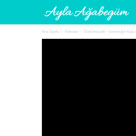
Ay
Ana Sayfa
Videolar
Dokumacılık – Geleneğin Kalp A
A