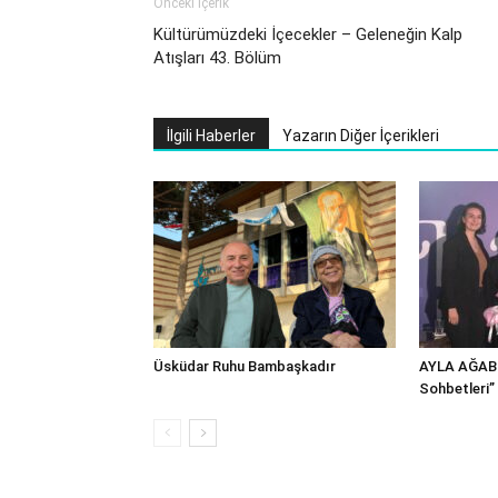
Önceki İçerik
Kültürümüzdeki İçecekler – Geleneğin Kalp
Atışları 43. Bölüm
İlgili Haberler
Yazarın Diğer İçerikleri
Üsküdar Ruhu Bambaşkadır
AYLA AĞABE
Sohbetleri”