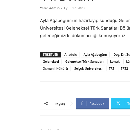
Yazar
admin
-
Eylül 17, 2020
Ayla Ağabegüm’ün hazırlayıp sunduğu Gelene
Üniversitesi Geleneksel Türk Sanatları Bölü
geleneğimizde dokumacılığı konuşuyoruz.
ETIKETLER
Anadolu
Ayla Ağabegüm
Doç. Dr. Z
Geleneksel
Geleneksel Türk Sanatları
konuk
kü
Osmanlı Kültürü
Selçuk Üniversitesi
TRT
TRT2
Facebook
T
Paylaş