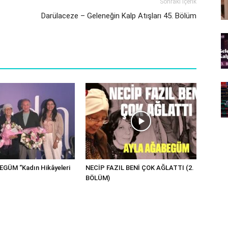
Sonraki İçerik
Darülaceze – Geleneğin Kalp Atışları 45. Bölüm
GÜM “Kadın Hikâyeleri
NECİP FAZIL BENİ ÇOK AĞLATTI (2.
BÖLÜM)