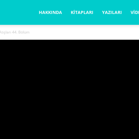
la
HAKKINDA
KITAPLARI
YAZILARI
VID
tışları 44. Bölüm
ğabegüm