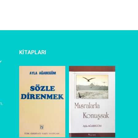
KİTAPLARI
l
n.