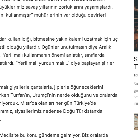
üyüklerimiz savaş yıllarının zorluklarını yaşamışlardı.
nı kullanmıştır” mühürlerinin var olduğu devirleri
r kullanıldığı, bitmesine yakın kalemi uzatmak için uç
metli olduğu yıllardır. Ogünler unutulmasın diye Aralık
. Yerli malı kullanmanın önemi anlatılır, sınıflarda
S
tılırdı. “Yerli malı yurdun malı…” diye başlayan şiirler
T
Ed
Sa
malı giysilerle çantalarla, jiplerle öğüneceklerini
ge
nırken Turfan’ın, Urumçi’nin nerde olduğunu ve oralarda
se
miyorduk. Mısır’da olanları her gün Türkiye’de
in
ınımız, siyasilerimiz nedense Doğu Türkistan’da
.
, Meclis’te bu konu gündeme gelmiyor. Biz oralarda