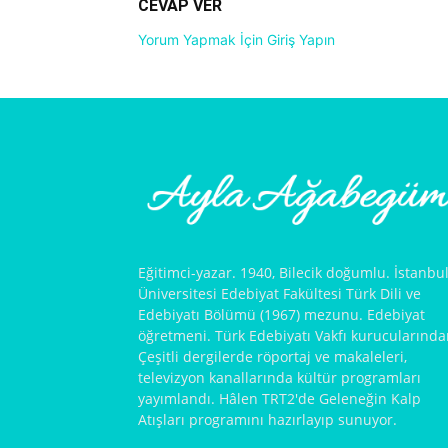
CEVAP VER
Yorum Yapmak İçin Giriş Yapın
Eğitimci-yazar. 1940, Bilecik doğumlu. İstanbu
Üniversitesi Edebiyat Fakültesi Türk Dili ve
Edebiyatı Bölümü (1967) mezunu. Edebiyat
öğretmeni. Türk Edebiyatı Vakfı kurucularında
Çeşitli dergilerde röportaj ve makaleleri,
televizyon kanallarında kültür programları
yayımlandı. Hâlen TRT2'de Geleneğin Kalp
Atışları programını hazırlayıp sunuyor.