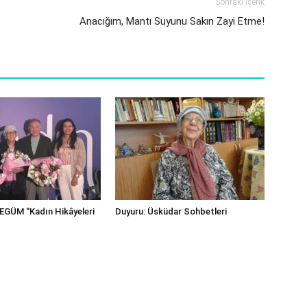
Sonraki İçerik
Anacığım, Mantı Suyunu Sakın Zayi Etme!
GÜM “Kadın Hikâyeleri
Duyuru: Üsküdar Sohbetleri