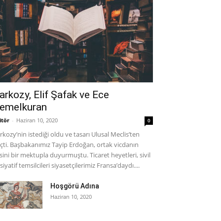
arkozy, Elif Şafak ve Ece
emelkuran
itör
-
Haziran 10, 2020
0
rkozy’nin istediği oldu ve tasarı Ulusal Meclis’ten
çti. Başbakanımız Tayip Erdoğan, ortak vicdanın
sini bir mektupla duyurmuştu. Ticaret heyetleri, sivil
isiyatif temsilcileri siyasetçilerimiz Fransa’daydı....
Hoşgörü Adına
Haziran 10, 2020