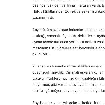
peşinde. Eskiden yerli malı haftaları vardı. B
Nüfus kâğıtlarında “Ekmek ve şeker istihkakı
yaşamışlardı.
Çayın üzümle, kurşun kalemlerin sonuna kada
takıldığı, samanlı kâğıtların, defterlerin kıy
ayının içinde kutlanan yerli malı haftası vardı
masaların üstü yörelere ait yiyeceklerle dona
okunurdu.
Yıllar sonra hanımlarımızın aldıkları yabancı 
düşünebilir miydik? Çin malı eşyaları kulla
yaşayan Türklere nasıl zulüm yapıldığını bil
oluyormuş gibi veren televizyonlarımız, bas
olanları görmüyor, duymuyor, hissetmiyorlar
Soydaşlarımız her yıl oralarda katledilirken