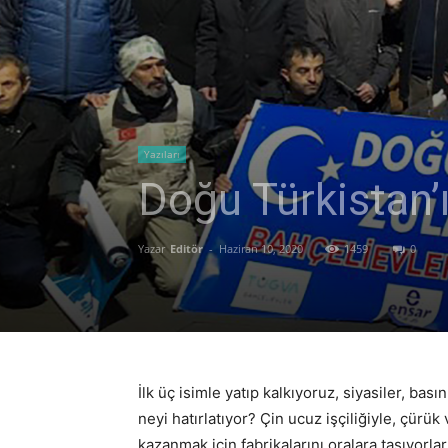
Yazıları
Doğu Türkistan’
Yazar
Editör
-
Haziran 10, 2020
1459
0
İlk üç isimle yatıp kalkıyoruz, siyasiler, ba
neyi hatırlatıyor? Çin ucuz işçiliğiyle, çür
kazanmak için fabrikalarını oralara taşıyorla