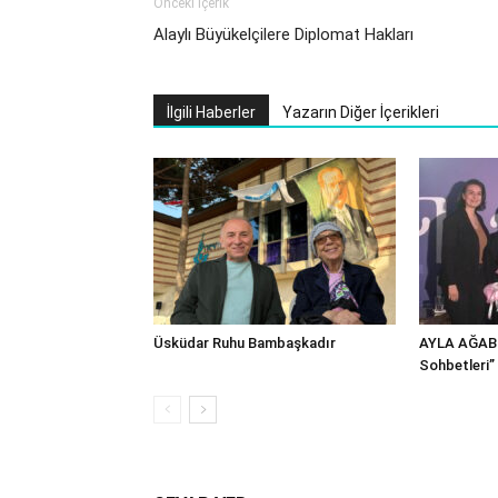
Önceki İçerik
Alaylı Büyükelçilere Diplomat Hakları
İlgili Haberler
Yazarın Diğer İçerikleri
Üsküdar Ruhu Bambaşkadır
AYLA AĞABE
Sohbetleri”