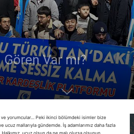
ı Gören Var mı?
sın ve yorumcular… Peki ikinci bölümdeki isimler bize
ük ve ucuz mallarıyla gündemde. İş adamlarımız daha fazla
r. Halkımız, ucuz olsun da ne malı olursa olsunun,