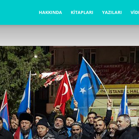
la
HAKKINDA
KITAPLARI
YAZILARI
VID
ğabegüm