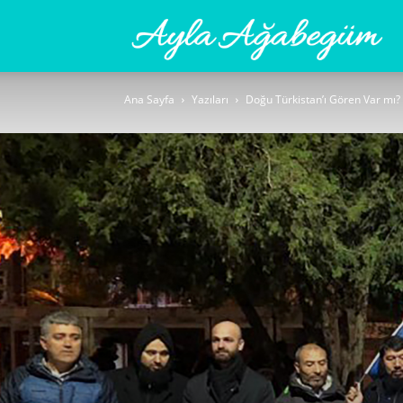
Ay
Ana Sayfa
Yazıları
Doğu Türkistan’ı Gören Var mı?
A