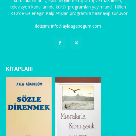
kurucularından. Çeşitli dergilerde röportaj ve makaleleri,
televizyon kanallarında kültür programları yayımlandı. Hâlen
TRT2'de Geleneğin Kalp Atışları programını hazırlayıp sunuyor.
İletişim:
info@aylaagabegum.com
KİTAPLARI