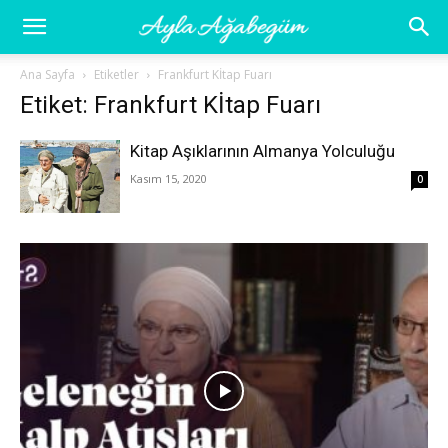
Ayla
Ana Sayfa
Etiketler
Frankfurt Kİtap Fuarı
Etiket: Frankfurt Kİtap Fuarı
Ağabegüm
Kitap Aşıklarının Almanya Yolculuğu
Kasım 15, 2020
0