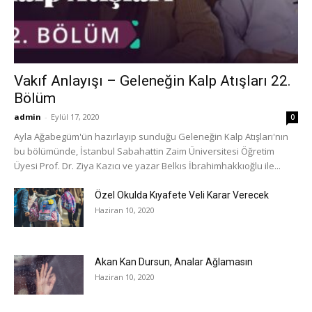
Vakıf Anlayışı – Geleneğin Kalp Atışları 22.
Bölüm
admin
-
Eylül 17, 2020
0
Ayla Ağabegüm'ün hazırlayıp sunduğu Geleneğin Kalp Atışları'nın
bu bölümünde, İstanbul Sabahattin Zaim Üniversitesi Öğretim
Üyesi Prof. Dr. Ziya Kazıcı ve yazar Belkıs İbrahimhakkıoğlu ile...
Özel Okulda Kıyafete Veli Karar Verecek
Haziran 10, 2020
Akan Kan Dursun, Analar Ağlamasın
Haziran 10, 2020