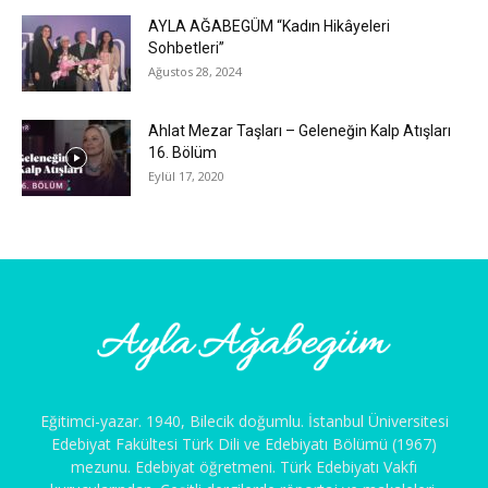
AYLA AĞABEGÜM “Kadın Hikâyeleri
Sohbetleri”
Ağustos 28, 2024
Ahlat Mezar Taşları – Geleneğin Kalp Atışları
16. Bölüm
Eylül 17, 2020
Eğitimci-yazar. 1940, Bilecik doğumlu. İstanbul Üniversitesi
Edebiyat Fakültesi Türk Dili ve Edebiyatı Bölümü (1967)
mezunu. Edebiyat öğretmeni. Türk Edebiyatı Vakfı