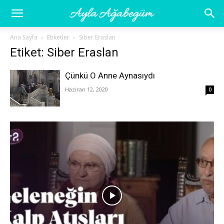
Ayla
Ana Sayfa
Etiketler
Siber Eraslan
Etiket: Siber Eraslan
Ağabegüm
Çünkü O Anne Aynasıydı
Haziran 12, 2020
0