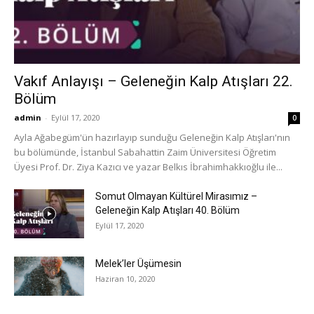
Vakıf Anlayışı – Geleneğin Kalp Atışları 22.
Bölüm
admin
-
Eylül 17, 2020
0
Ayla Ağabegüm'ün hazırlayıp sunduğu Geleneğin Kalp Atışları'nın
bu bölümünde, İstanbul Sabahattin Zaim Üniversitesi Öğretim
Üyesi Prof. Dr. Ziya Kazıcı ve yazar Belkıs İbrahimhakkıoğlu ile...
Somut Olmayan Kültürel Mirasımız –
Geleneğin Kalp Atışları 40. Bölüm
Eylül 17, 2020
Melek’ler Üşümesin
Haziran 10, 2020