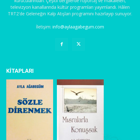
kurucularından. Çeşitli dergilerde röportaj ve makaleleri,
televizyon kanallarında kültür programları yayımlandı. Hâlen
TRT2'de Geleneğin Kalp Atışları programını hazırlayıp sunuyor.
İletişim:
info@aylaagabegum.com
KİTAPLARI