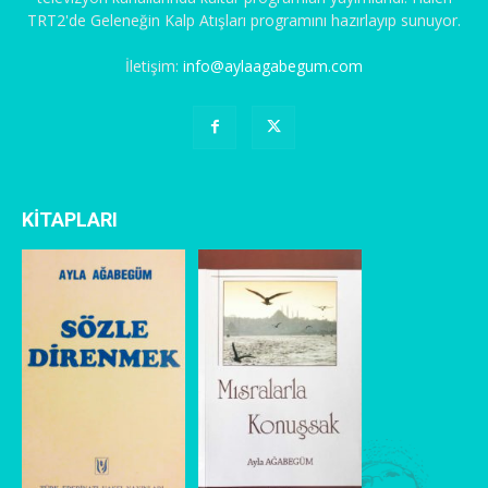
TRT2'de Geleneğin Kalp Atışları programını hazırlayıp sunuyor.
İletişim:
info@aylaagabegum.com
KİTAPLARI