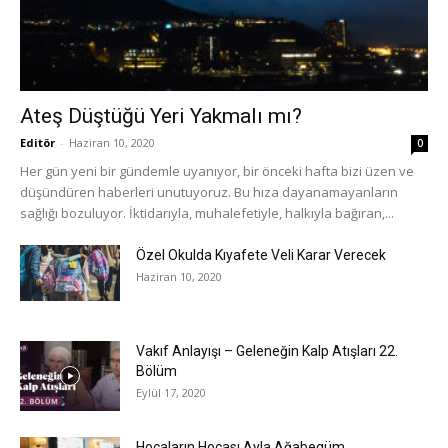
Ateş Düştüğü Yeri Yakmalı mı?
Editör
-
Haziran 10, 2020
0
Her gün yeni bir gündemle uyanıyor, bir önceki hafta bizi üzen ve
düşündüren haberleri unutuyoruz. Bu hıza dayanamayanların
sağlığı bozuluyor. İktidarıyla, muhalefetiyle, halkıyla bağıran,...
Özel Okulda Kıyafete Veli Karar Verecek
Haziran 10, 2020
Vakıf Anlayışı – Geleneğin Kalp Atışları 22.
Bölüm
Eylül 17, 2020
Hocaların Hocası Ayla Ağabegüm