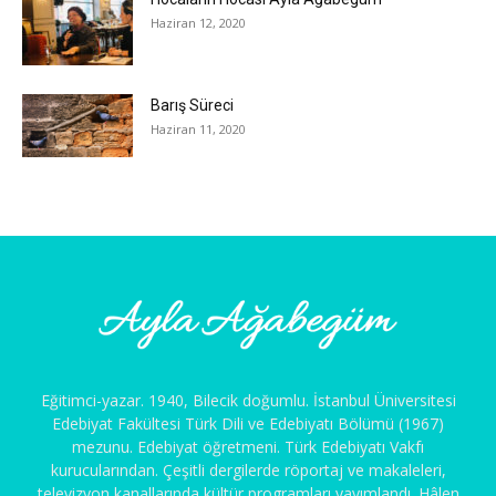
Haziran 12, 2020
Barış Süreci
Haziran 11, 2020
Eğitimci-yazar. 1940, Bilecik doğumlu. İstanbul Üniversitesi
Edebiyat Fakültesi Türk Dili ve Edebiyatı Bölümü (1967)
mezunu. Edebiyat öğretmeni. Türk Edebiyatı Vakfı
kurucularından. Çeşitli dergilerde röportaj ve makaleleri,
televizyon kanallarında kültür programları yayımlandı. Hâlen