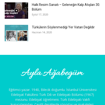
Halk Resim Sanatı – Geleneğin Kalp Atışları 30.
Bölüm
Eylül 17, 2020
Türkülerin Söylenmediği Yer Vatan Değildir
Haziran 14, 2020
Eğitimci-yazar. 1940, Bilecik doğumlu. İstanbul Üniversitesi
Edebiyat Fakültesi Türk Dili ve Edebiyatı Bölümü (1967)
mezunu. Edebiyat öğretmeni. Türk Edebiyatı Vakfı
kurucularından. Çeşitli dergilerde röportaj ve makaleleri,