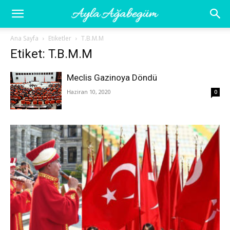
Ayla
Ana Sayfa
Etiketler
T.B.M.M
Etiket: T.B.M.M
Ağabegüm
Meclis Gazinoya Döndü
Haziran 10, 2020
0