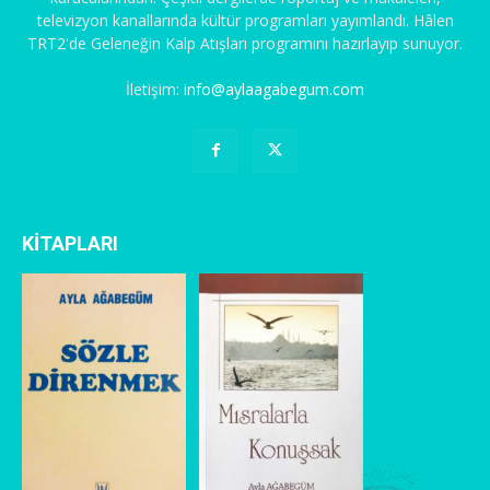
televizyon kanallarında kültür programları yayımlandı. Hâlen
TRT2'de Geleneğin Kalp Atışları programını hazırlayıp sunuyor.
İletişim:
info@aylaagabegum.com
KİTAPLARI