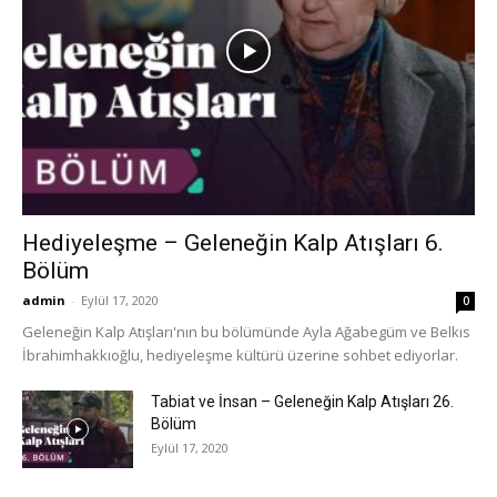
Hediyeleşme – Geleneğin Kalp Atışları 6.
Bölüm
admin
-
Eylül 17, 2020
0
Geleneğin Kalp Atışları'nın bu bölümünde Ayla Ağabegüm ve Belkıs
İbrahimhakkıoğlu, hediyeleşme kültürü üzerine sohbet ediyorlar.
Tabiat ve İnsan – Geleneğin Kalp Atışları 26.
Bölüm
Eylül 17, 2020