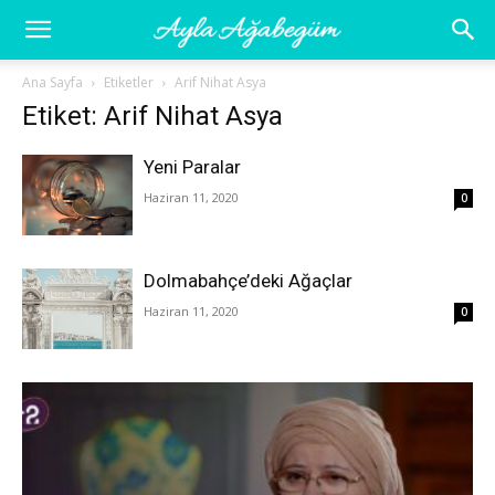
Ayla
Ana Sayfa
Etiketler
Arif Nihat Asya
Etiket: Arif Nihat Asya
Ağabegüm
Yeni Paralar
Haziran 11, 2020
0
Dolmabahçe’deki Ağaçlar
Haziran 11, 2020
0