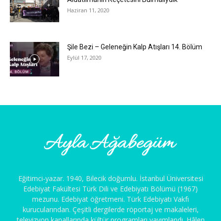
Haziran 11, 2020
Şile Bezi – Geleneğin Kalp Atışları 14. Bölüm
Eylül 17, 2020
Eğitimci-yazar. 1940, Bilecik doğumlu. İstanbul Üniversitesi
Edebiyat Fakültesi Türk Dili ve Edebiyatı Bölümü (1967)
mezunu. Edebiyat öğretmeni. Türk Edebiyatı Vakfı
kurucularından. Çeşitli dergilerde röportaj ve makaleleri,
televizyon kanallarında kültür programları yayımlandı. Hâlen