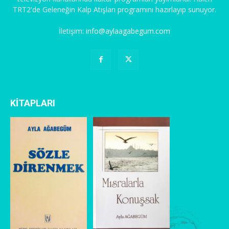
TRT2'de Geleneğin Kalp Atışları programını hazırlayıp sunuyor.
İletişim:
info@aylaagabegum.com
KİTAPLARI