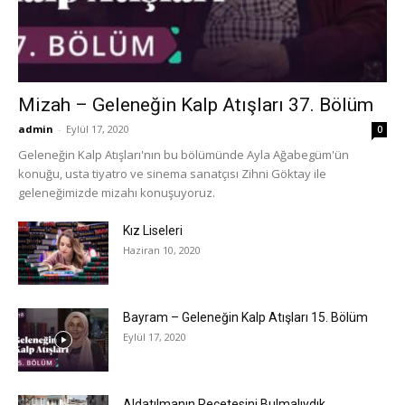
Mizah – Geleneğin Kalp Atışları 37. Bölüm
admin
-
Eylül 17, 2020
0
Geleneğin Kalp Atışları'nın bu bölümünde Ayla Ağabegüm'ün
konuğu, usta tiyatro ve sinema sanatçısı Zihni Göktay ile
geleneğimizde mizahı konuşuyoruz.
Kız Liseleri
Haziran 10, 2020
Bayram – Geleneğin Kalp Atışları 15. Bölüm
Eylül 17, 2020
Aldatılmanın Reçetesini Bulmalıydık