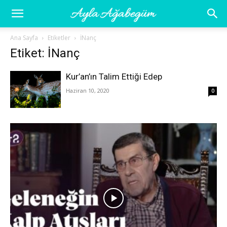
Ayla
Ana Sayfa
Etiketler
İNanç
Etiket: İNanç
Ağabegüm
Kur’an’ın Talim Ettiği Edep
Haziran 10, 2020
0