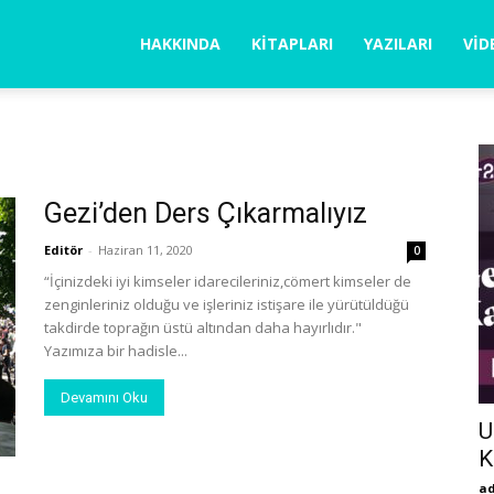
la
HAKKINDA
KITAPLARI
YAZILARI
VID
ğabegüm
Gezi’den Ders Çıkarmalıyız
Editör
-
Haziran 11, 2020
0
“İçinizdeki iyi kimseler idarecileriniz,cömert kimseler de
zenginleriniz olduğu ve işleriniz istişare ile yürütüldüğü
takdirde toprağın üstü altından daha hayırlıdır."
Yazımıza bir hadisle...
Devamını Oku
U
K
a