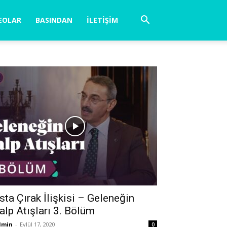
EOLAR
BASINDAN
İLETIŞIM
sta Çırak İlişkisi – Geleneğin
alp Atışları 3. Bölüm
dmin
-
Eylül 17, 2020
0