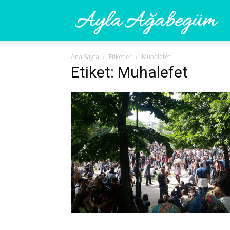
Ay
Ana Sayfa
Etiketler
Muhalefet
A
Etiket: Muhalefet