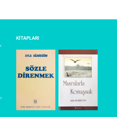
KİTAPLARI
rı