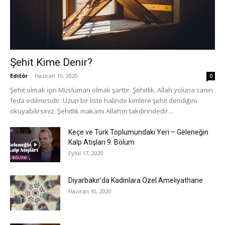
Şehit Kime Denir?
Editör
-
Haziran 10, 2020
0
Şehit olmak için Müslüman olmak şarttır. Şehitlik, Allah yoluna canın
feda edilmesidir. Uzun bir liste halinde kimlere şehit dendiğini
okuyabilirsiniz. Şehitlik makamı Allah’ın takdirindedir....
Keçe ve Türk Toplumundaki Yeri – Geleneğin
Kalp Atışları 9. Bölüm
Eylül 17, 2020
Diyarbakır’da Kadınlara Özel Ameliyathane
Haziran 10, 2020