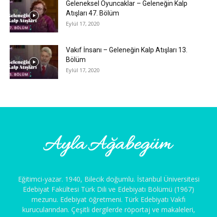
Geleneksel Oyuncaklar – Geleneğin Kalp
Atışları 47. Bölüm
Eylül 17, 2020
Vakıf İnsanı – Geleneğin Kalp Atışları 13.
Bölüm
Eylül 17, 2020
Eğitimci-yazar. 1940, Bilecik doğumlu. İstanbul Üniversitesi
Edebiyat Fakültesi Türk Dili ve Edebiyatı Bölümü (1967)
mezunu. Edebiyat öğretmeni. Türk Edebiyatı Vakfı
kurucularından. Çeşitli dergilerde röportaj ve makaleleri,