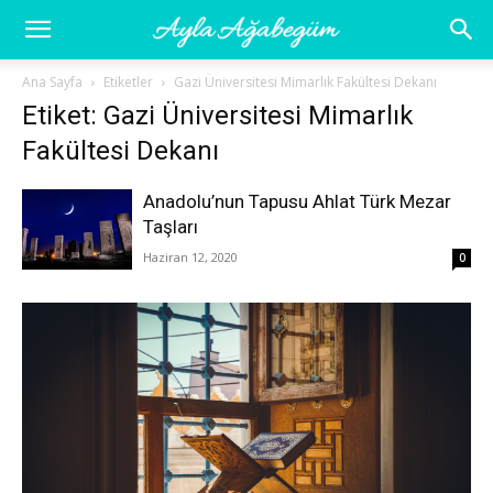
Ayla
Ana Sayfa
Etiketler
Gazi Üniversitesi Mimarlık Fakültesi Dekanı
Etiket: Gazi Üniversitesi Mimarlık
Ağabegüm
Fakültesi Dekanı
Anadolu’nun Tapusu Ahlat Türk Mezar
Taşları
Haziran 12, 2020
0