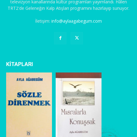
televizyon kanallarında kültür programları yayımlandı. Hâlen
TRT2'de Geleneğin Kalp Atışları programını hazırlayıp sunuyor.
İletişim:
info@aylaagabegum.com
KİTAPLARI