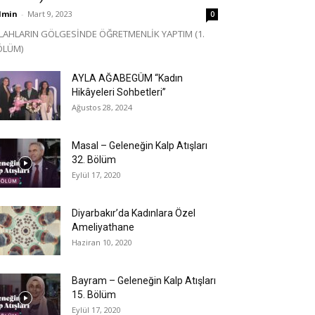
dmin
-
Mart 9, 2023
0
LAHLARIN GÖLGESİNDE ÖĞRETMENLİK YAPTIM (1.
ÖLÜM)
AYLA AĞABEGÜM “Kadın
Hikâyeleri Sohbetleri”
Ağustos 28, 2024
Masal – Geleneğin Kalp Atışları
32. Bölüm
Eylül 17, 2020
Diyarbakır’da Kadınlara Özel
Ameliyathane
Haziran 10, 2020
Bayram – Geleneğin Kalp Atışları
15. Bölüm
Eylül 17, 2020