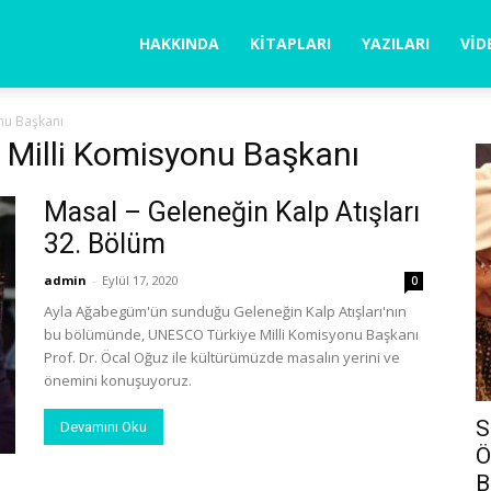
la
HAKKINDA
KITAPLARI
YAZILARI
VID
nu Başkanı
ğabegüm
 Milli Komisyonu Başkanı
Masal – Geleneğin Kalp Atışları
32. Bölüm
admin
-
Eylül 17, 2020
0
Ayla Ağabegüm'ün sunduğu Geleneğin Kalp Atışları'nın
bu bölümünde, UNESCO Türkiye Milli Komisyonu Başkanı
Prof. Dr. Öcal Oğuz ile kültürümüzde masalın yerini ve
önemini konuşuyoruz.
S
Devamını Oku
Ö
B