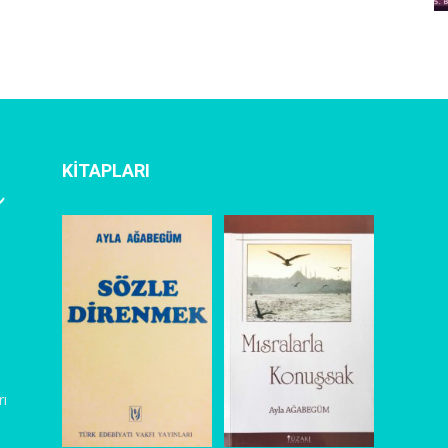
KİTAPLARI
rı