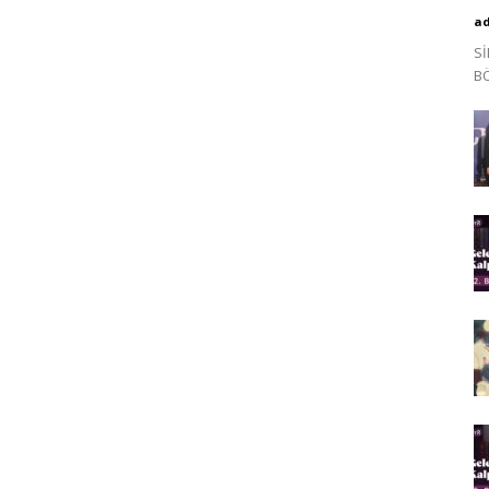
a
Sİ
B