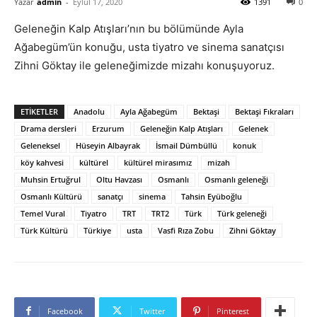
Yazar
admin
-
Eylül 17, 2020
1391
0
Geleneğin Kalp Atışları’nın bu bölümünde Ayla
Ağabegüm’ün konuğu, usta tiyatro ve sinema sanatçısı
Zihni Göktay ile geleneğimizde mizahı konuşuyoruz.
ETIKETLER
Anadolu
Ayla Ağabegüm
Bektaşi
Bektaşi Fıkraları
Drama dersleri
Erzurum
Geleneğin Kalp Atışları
Gelenek
Geleneksel
Hüseyin Albayrak
İsmail Dümbüllü
konuk
köy kahvesi
kültürel
kültürel mirasımız
mizah
Muhsin Ertuğrul
Oltu Havzası
Osmanlı
Osmanlı geleneği
Osmanlı Kültürü
sanatçı
sinema
Tahsin Eyüboğlu
Temel Vural
Tiyatro
TRT
TRT2
Türk
Türk geleneği
Türk Kültürü
Türkiye
usta
Vasfi Rıza Zobu
Zihni Göktay
Facebook
Twitter
Pinterest