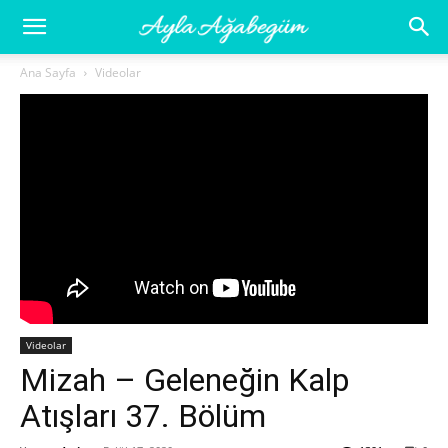
Ayla
Ana Sayfa
Videolar
Ağabegüm
Videolar
Mizah – Geleneğin Kalp
Atışları 37. Bölüm