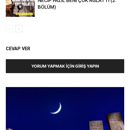
NECİP FAZIL BENİ ÇOK AĞLATTI (2.
BÖLÜM)
CEVAP VER
YORUM YAPMAK İÇIN GIRIŞ YAPIN