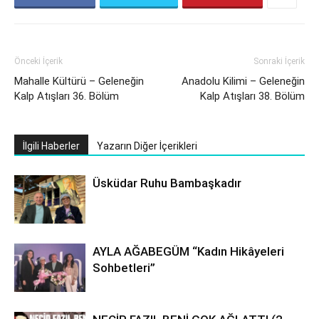
Önceki İçerik
Sonraki İçerik
Mahalle Kültürü – Geleneğin
Anadolu Kilimi – Geleneğin
Kalp Atışları 36. Bölüm
Kalp Atışları 38. Bölüm
İlgili Haberler
Yazarın Diğer İçerikleri
Üsküdar Ruhu Bambaşkadır
AYLA AĞABEGÜM “Kadın Hikâyeleri
Sohbetleri”