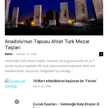
Anadolu’nun Tapusu Ahlat Türk Mezar
Taşları
Editör
-
Haziran 12, 2020
0
Ahlat'daki Türk mezar taşları, Anadolu'da bugüne kadar en az 7
asırdır ayakta kalabilen ilk Türk-İslam kökenli kabirlere dikili anıt
eserlerimizdir. Düşünün, bölgedeki taş ustalığı,...
18 Mart etkinliklerini başlatan bir ‘Feride’
Kasım 23, 2020
Çocuk Oyunları – Geleneğin Kalp Atışları 8.