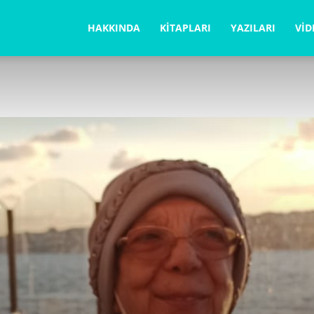
la
HAKKINDA
KITAPLARI
YAZILARI
VID
ğabegüm