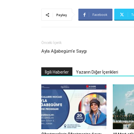
Facebook
T
Paylaş
Önceki İçerik
Ayla Ağabegüm’e Saygı
İlgili Haberler
Yazarın Diğer İçerikleri