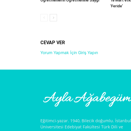
Öğretmenlerin Öğretmenine Saygı
18 Mart etki
‘Feride’
CEVAP VER
Yorum Yapmak İçin Giriş Yapın
Eğitimci-yazar. 1940, Bilecik doğumlu. İstanbu
Üniversitesi Edebiyat Fakültesi Türk Dili ve