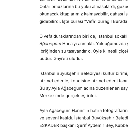
Onlar omuzlarına bu yükü almasalardı, gezec
okunacak kitaplarımız kalmayabilir, dahası 
gidebilirdi. İşte burası ‘‘Vefâ’’ durağı! Bura
O vefa duraklarından biri de, İstanbul soka
Ağabegüm
Hoca’yı anmaktı. Yokluğumuzda y
ibriğinden su taşıyandır o. Öyle ki nesil çi
budur. Gayreti uludur.
İstanbul Büyükşehir Belediyesi kültür birimi
hizmet edenle, kendisine hizmet edeni tanım
Bu ay
Ayla Ağabegüm adına düzenlenen saygı
Merkezi’nde gerçekleştirildi.
Ayla Ağabegüm Hanım’ın hatıra fotoğrafların
ve seveni katıldı. İstanbul Büyükşehir Bele
ESKADER başkanı Şerif Aydemir Bey, Kubbea