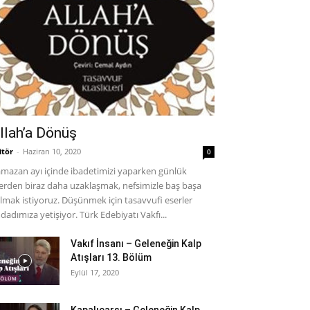
llah’a Dönüş
itör
-
Haziran 10, 2020
0
mazan ayı içinde ibadetimizi yaparken günlük
lerden biraz daha uzaklaşmak, nefsimizle baş başa
lmak istiyoruz. Düşünmek için tasavvufi eserler
dadımıza yetişiyor. Türk Edebiyatı Vakfı...
Vakıf İnsanı – Geleneğin Kalp
Atışları 13. Bölüm
Eylül 17, 2020