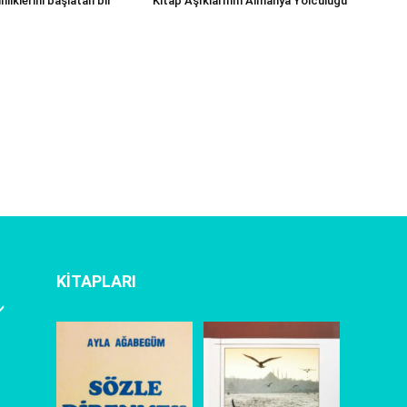
nliklerini başlatan bir
Kitap Aşıklarının Almanya Yolculuğu
KİTAPLARI
l