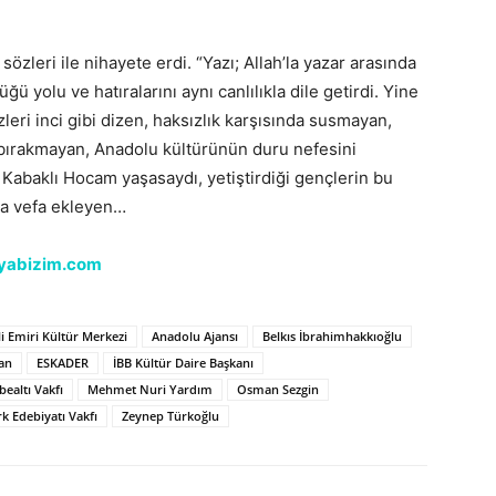
eri ile nihayete erdi. “Yazı; Allah’la yazar arasında
 yolu ve hatıralarını aynı canlılıkla dile getirdi. Yine
zleri inci gibi dizen, haksızlık karşısında susmayan,
 bırakmayan, Anadolu kültürünün duru nefesini
abaklı Hocam yaşasaydı, yetiştirdiği gençlerin bu
aya vefa ekleyen…
yabizim.com
li Emiri Kültür Merkezi
Anadolu Ajansı
Belkıs İbrahimhakkıoğlu
an
ESKADER
İBB Kültür Daire Başkanı
ealtı Vakfı
Mehmet Nuri Yardım
Osman Sezgin
k Edebiyatı Vakfı
Zeynep Türkoğlu