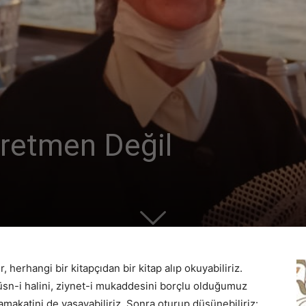
ğretmen Değil
, herhangi bir kitapçıdan bir kitap alıp okuyabiliriz.
üsn-i halini, ziynet-i mukaddesini borçlu olduğumuz
makatini de yaşayabiliriz. Sonra oturup düşünebiliriz: