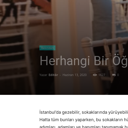
Basından
Herhangi Bir Ö
Yazar
Editör
-
Haziran 13, 2020
1627
0
İstanbul’da gezebilir, sokaklarında yürüyebilir
Hatta tüm bunları yaparken, bu sokakların h
adımları, adamları ve hanımları tanımamak ha