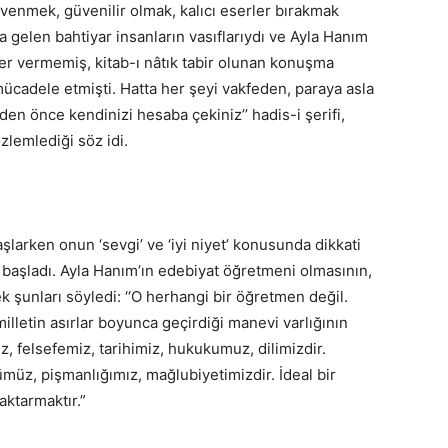
enmek, güvenilir olmak, kalıcı eserler bırakmak
a gelen bahtiyar insanların vasıflarıydı ve Ayla Hanım
eser vermemiş, kitab-ı nâtık tabir olunan konuşma
ücadele etmişti. Hatta her şeyi vakfeden, paraya asla
n önce kendinizi hesaba çekiniz’’ hadis-i şerifi,
zlemlediği söz idi.
larken onun ‘sevgi’ ve ‘iyi niyet’ konusunda dikkati
aşladı. Ayla Hanım’ın edebiyat öğretmeni olmasının,
ek şunları söyledi: ‘‘O herhangi bir öğretmen değil.
 milletin asırlar boyunca geçirdiği manevi varlığının
z, felsefemiz, tarihimiz, hukukumuz, dilimizdir.
üz, pişmanlığımız, mağlubiyetimizdir. İdeal bir
aktarmaktır.”