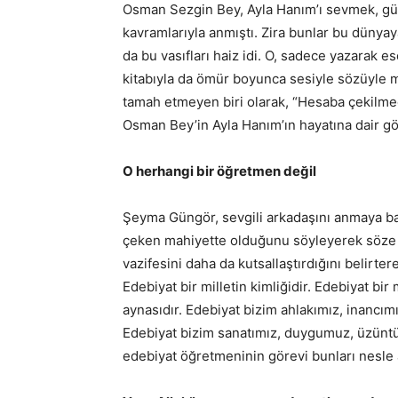
Osman Sezgin Bey, Ayla Hanım’ı sevmek, güv
kavramlarıyla anmıştı. Zira bunlar bu dünyay
da bu vasıfları haiz idi. O, sadece yazarak 
kitabıyla da ömür boyunca sesiyle sözüyle m
tamah etmeyen biri olarak, “Hesaba çekilmede
Osman Bey’in Ayla Hanım’ın hayatına dair gö
O herhangi bir öğretmen değil
Şeyma Güngör, sevgili arkadaşını anmaya baş
çeken mahiyette olduğunu söyleyerek söze b
vazifesini daha da kutsallaştırdığını belirter
Edebiyat bir milletin kimliğidir. Edebiyat bir
aynasıdır. Edebiyat bizim ahlakımız, inancımı
Edebiyat bizim sanatımız, duygumuz, üzüntüm
edebiyat öğretmeninin görevi bunları nesle 