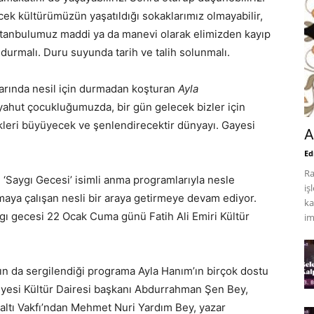
ek kültürümüzün yaşatıldığı sokaklarımız olmayabilir,
İstanbulumuz maddi ya da manevi olarak elimizden kayıp
da durmalı. Duru suyunda tarih ve talih solunmalı.
klarında nesil için durmadan koşturan
Ayla
ahut çocukluğumuzda, bir gün gelecek bizler için
çekleri büyüyecek ve şenlendirecektir dünyayı. Gayesi
A
Ed
Ra
, ‘Saygı Gecesi’ isimli anma programlarıyla nesle
iş
aya çalışan nesli bir araya getirmeye devam ediyor.
ka
 gecesi 22 Ocak Cuma günü Fatih Ali Emiri Kültür
im
ın da sergilendiği programa Ayla Hanım’ın birçok dostu
diyesi Kültür Dairesi başkanı Abdurrahman Şen Bey,
ltı Vakfı’ndan Mehmet Nuri Yardım Bey, yazar