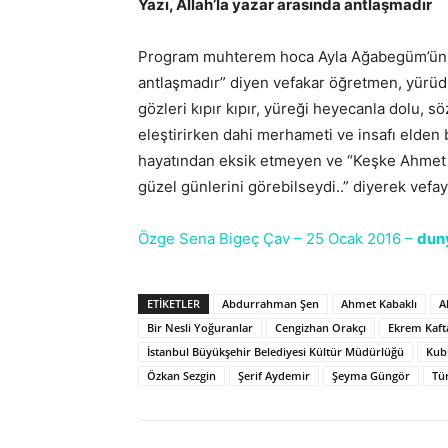
Yazı, Allah’la yazar arasında antlaşmadır
Program muhterem hoca Ayla Ağabegüm’ün sözl
antlaşmadır” diyen vefakar öğretmen, yürüdüğü
gözleri kıpır kıpır, yüreği heyecanla dolu, sö
eleştirirken dahi merhameti ve insafı elden
hayatından eksik etmeyen ve “Keşke Ahmet K
güzel günlerini görebilseydi..” diyerek vef
Özge Sena Bigeç Çav – 25 Ocak 2016 –
dun
ETIKETLER
Abdurrahman Şen
Ahmet Kabaklı
A
Bir Nesli Yoğuranlar
Cengizhan Orakçı
Ekrem Kaft
İstanbul Büyükşehir Belediyesi Kültür Müdürlüğü
Kubb
Özkan Sezgin
Şerif Aydemir
Şeyma Güngör
Tür