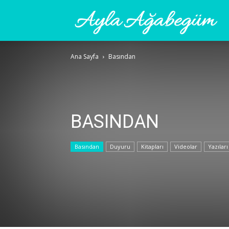
Ay
Ana Sayfa
Basından
A
BASINDAN
Basından
Duyuru
Kitapları
Videolar
Yazıları