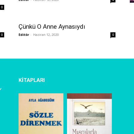
0
Çünkü O Anne Aynasıydı
Editör
-
Haziran 12, 2020
0
0
KİTAPLARI