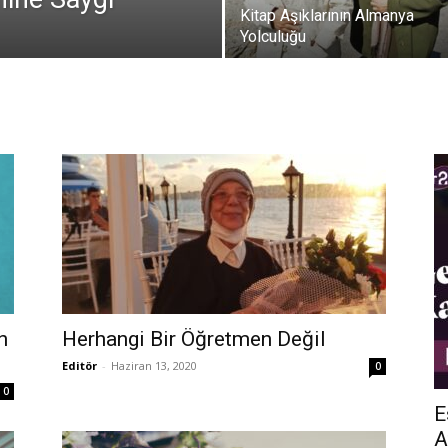
Kitap Aşıklarının Almanya
Yolculuğu
n
Herhangi Bir Öğretmen Değil
Editör
-
Haziran 13, 2020
0
0
E
A