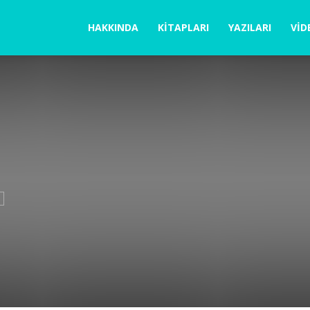
la
HAKKINDA
KITAPLARI
YAZILARI
VID
ğabegüm