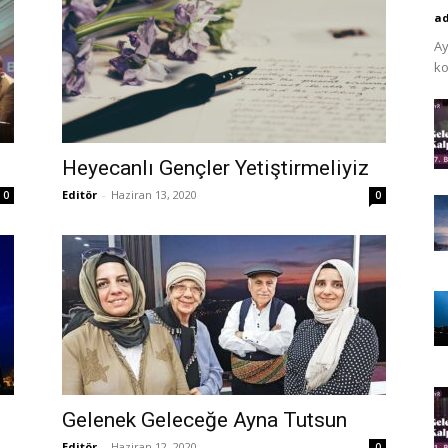
a
Ay
ko
Heyecanlı Gençler Yetiştirmeliyiz
Editör
-
Haziran 13, 2020
0
0
Gelenek Geleceğe Ayna Tutsun
Editör
-
Haziran 12, 2020
0