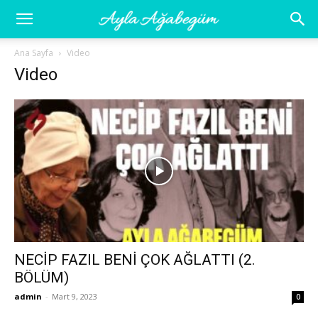
Ayla
Ana Sayfa
Video
Video
Ağabegüm
NECİP FAZIL BENİ ÇOK AĞLATTI (2.
BÖLÜM)
admin
-
Mart 9, 2023
0